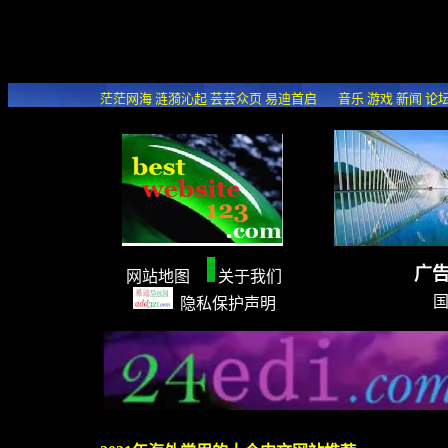
add321.com - add three(3) of alexa, buidu and google to(2) the best one(1) to go
茫茫网海
涟漪沁起
芸芸众页
易迪首启
音乐 游戏 新闻 论
广
网站地图
关于我们
隐私保护声明