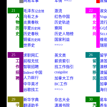
网易军事
军情
==
直
>>
best website
21
22
毛泽东
激流
淑
记念馆
人
乌有之乡
红色中国
男
Vog
物
炎黄春秋
历史轨迹
女
流
历
华夏
察网
时
GQ
历史网
史
历史春秋
历史人物榜
尚
S
EL
铜雀
国家利益
维
历史网
==>>
世界史
瑞
best website
25
26
求职
网汇
英文类
留
工
前程无忧
薪资索引
留
滴
作
智联招聘
找工作指引
学
澳
craigslist
招
Indeed
中国
移
澳
人力銀行
聘
加拿大工作
民
出
中华英才
BC
工作
加
==>>
谷歌找工
海
best website
29
30
新华字典
杂志
大全
易
字
翻译助手
潇湘
书院
汽
养