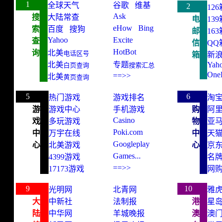
1
全球天气
谷歌
维基
2
126
Ask
搜
大陆常查
电
139
eHow
Bing
索
百度
搜狗
邮
163
Yahoo
Excite
查
信
QQ
HotBot
询
北美
电话区号
箱
新
北美
专题
Yah
白页查询
搜
索汇总
One
==>>
北美
黄页查询
copyright by add321.com
网站排名
website ran
5
6
热门游戏
游戏排名
淘
游
游戏中心
手机游戏
购
阿
Casino
戏
多玩游戏
物
亚
Poki.com
中
万宇在线
中
天
Googleplay
心
北美游戏
心
京
Games...
4399
游戏
名
==>>
17173游戏
网
网站排名
website rank
网站排名
website ran
9
10
光明网
北青网
雅虎
大
中新社
法制报
港
星
陆
中华网
羊城晚报
澳
澳