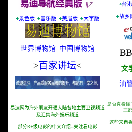
台
故乡
景色版
音乐版
美眉版
大字版
世界博物馆
中国博物馆
BB
>
百家讲坛
<
文
油
是否真看懂
易迪网为海外朋友开通大陆各地
主要
卫视频道
三
及汇集海外娱乐频道
这些
来自
部分
R+
级电影的中文介绍
--
关注看电影