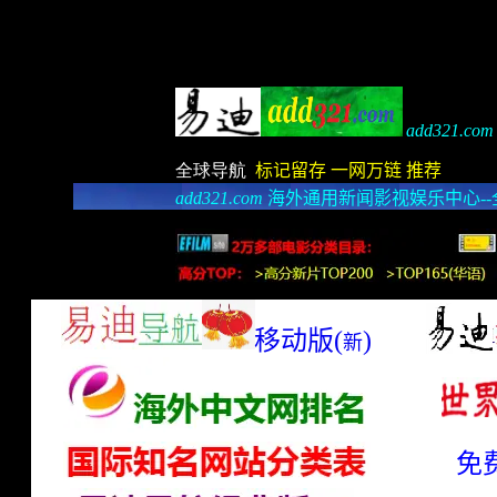
add321.com
全球导航
标记留存
一网万链
推荐
add321.com
海外通用新闻影视娱乐中心--
ccopyright by add321.com;
website rank; we are continui
网站排名;
copyright by add321.comcopyright by add321.com
copyright by add321.
移动版
(
)
新
免