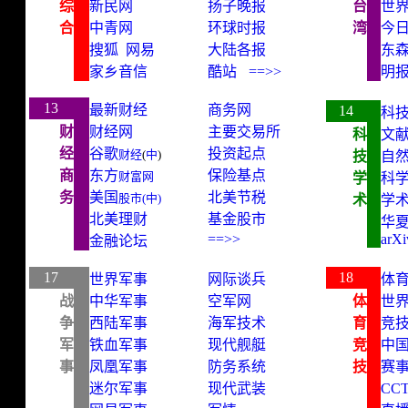
综
新民网
扬子晚报
台
世
合
中青网
环球时报
湾
今
搜狐
网易
大陆各报
东
家乡音信
酷
站
==>>
明
best website
13
最新财经
商务网
14
科
财
财经网
主要交易所
科
文
经
谷歌
投资起点
财经
(
中
)
技
自
商
东方
保险基点
财富网
学
科
务
美国
北美节税
股市(中)
术
学
北美理财
基金股市
华
==>>
arXi
金融论坛
best website
17
18
世界军事
网际谈兵
体
战
中华军事
空军网
体
世
争
西陆军事
海军技术
育
竞
军
铁血军事
现代舰艇
竞
中
事
凤凰军事
防务系统
技
赛
迷尔军事
现代武装
CC