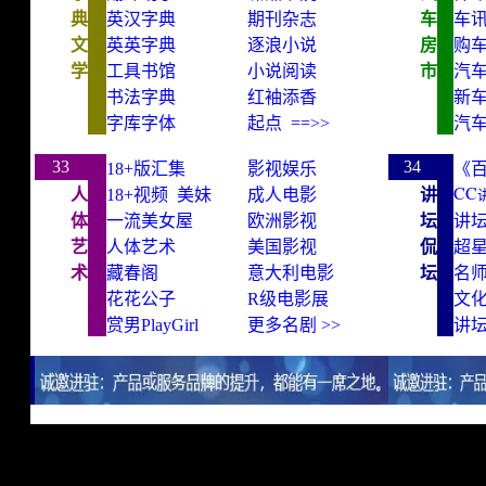
典
英汉字典
期刊
杂志
车
车
文
英英字典
逐浪
小说
房
购
学
工具书馆
小说
阅读
市
汽
书法字典
红袖
添香
新
字库字体
起点
==>>
汽
best website
33
34
18+版汇集
影视娱乐
《
CC
人
18+
视频
美妹
成人电影
讲
体
一流美女屋
欧洲影视
坛
讲
艺
人体艺术
美国影视
侃
超
术
藏春阁
意大利电影
坛
名
花花公子
R
级电影展
文
赏男PlayGirl
更多名剧 >>
讲
best website
best English net and best Chinese web
best website
网站排名
website ran