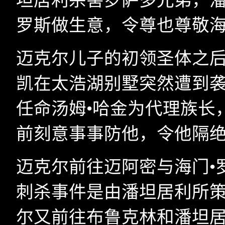
坦居利杀害罗萨多兄弟，潘
罗斯做生意，令尊也尊敬海
迈克尔儿子的初领圣体之
凯在太浩湖别墅突然遭到
任命汤姆•哈金为代理族长
前刻意事事防他，令他隔
迈克尔前往迈阿密与海门•
刺杀事件是由潘坦居利所
尔又前往布鲁克林和潘坦