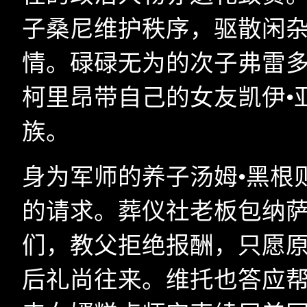
子桑尼维护秩序，驱散闲
情。碌碌无为的次子弗雷多
柯里昂带自己的女友凯伊•
族。
身为军师的养子汤姆•黑根
的请求。葬仪社老板包纳
们，教父拒绝报酬，只愿
后礼尚往来。维托也答应