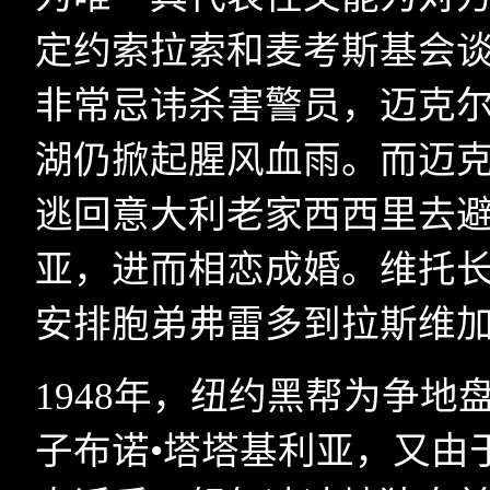
定约索拉索和麦考斯基会
非常忌讳杀害警员，迈克
湖仍掀起腥风血雨。而迈
逃回意大利老家西西里去
亚，进而相恋成婚。维托
安排胞弟弗雷多到拉斯维加
1948
年，纽约黑帮为争地盘
子布诺•塔塔基利亚，又由