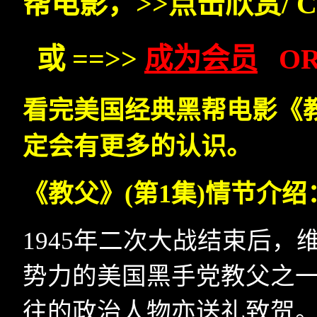
帮电影，
>>
点击欣赏/ Cli
或
==>>
成为会员
O
看完美国经典黑帮电影《
定会有更多的认识。
《教父》
(
第1集
)
情节介绍
1945
年二次大战结束后，维
势力的美国黑手党教父之
往的政治人物亦送礼致贺